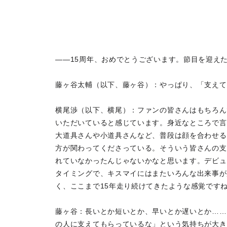
――15周年、おめでとうございます。節目を迎え
藤ヶ谷太輔（以下、藤ヶ谷）：やっぱり、「支えて
横尾渉（以下、横尾）：ファンの皆さんはもちろん
いただいていると感じています。身近なところで言
大道具さんや小道具さんなど、普段は顔を合わせる
方が関わってくださっている。そういう皆さんの支えがな
れていなかったんじゃないかなと思います。デビュ
タイミングで、キスマイにはまたいろんな出来事が
く、ここまで15年走り続けてきたような感覚です
藤ヶ谷：長いとか短いとか、早いとか遅いとか……
の人に支えてもらっているな」という気持ちが大きいで