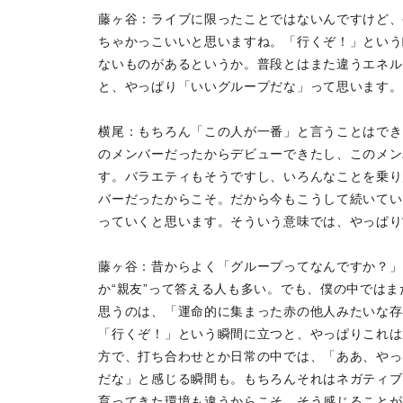
藤ヶ谷：ライブに限ったことではないんですけど、
ちゃかっこいいと思いますね。「行くぞ！」という
ないものがあるというか。普段とはまた違うエネル
と、やっぱり「いいグループだな」って思います。
横尾：もちろん「この人が一番」と言うことはでき
のメンバーだったからデビューできたし、このメン
す。バラエティもそうですし、いろんなことを乗り
バーだったからこそ。だから今もこうして続いてい
っていくと思います。そういう意味では、やっぱり
藤ヶ谷：昔からよく「グループってなんですか？」
か“親友”って答える人も多い。でも、僕の中では
思うのは、「運命的に集まった赤の他人みたいな存
「行くぞ！」という瞬間に立つと、やっぱりこれは
方で、打ち合わせとか日常の中では、「ああ、やっ
だな」と感じる瞬間も。もちろんそれはネガティブ
育ってきた環境も違うからこそ、そう感じることが