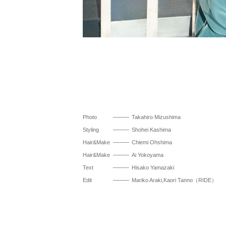
Photo
Takahiro Mizushima
Styling
Shohei Kashima
Hair&Make
Chiemi Ohshima
Hair&Make
Ai Yokoyama
Text
Hisako Yamazaki
Edit
Mariko Araki,Kaori Tanno（RIDE）