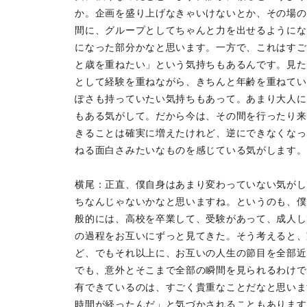
か。企画を盛り上げなきゃいけないとか、その場の
間に、グループとしてちゃんと力を出せるようにな
になった部分かなと思います。一方で、これはすご
と歳を重ねたい」という気持ちもあるんです。見た
として経験を重ねながら、きちんと年齢を重ねてい
ぽさも持っていたい気持ちもあって。あまり大人に
もある気がして。だから今は、その間を行ったり来
きることは確実に増えたけれど、逆にできなくなっ
ねる面白さみたいなものを感じている気がします。
横尾：正直、僕自身はあまり変わっていない気がし
ちなんじゃないかなと思いますね。というのも、僕
般的には、高校を卒業して、受験があって、成人し
の過程をお互いにずっと見てきた。そう考えると、
ど、でもそれ以上に、お互いの人生の節目を全部近
でも、意外とそこまで全部の瞬間を見られるわけで
有できているのは、すごく貴重なことだなと思いま
時間が経ったんだ」と気づかされることもあります