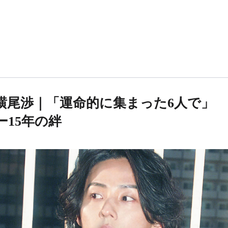
太輔＆横尾渉｜「運命的に集まった6人で」
ュー15年の絆