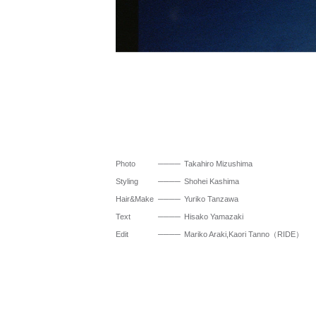
Photo
Takahiro Mizushima
Styling
Shohei Kashima
Hair&Make
Yuriko Tanzawa
Text
Hisako Yamazaki
Edit
Mariko Araki,Kaori Tanno（RIDE）