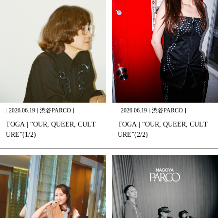
2026.06.19
渋谷PARCO
2026.06.19
渋谷PARCO
T
O
G
A
|
“
O
U
R
,
Q
U
E
E
R
,
C
U
L
T
T
O
G
A
|
“
O
U
R
,
Q
U
E
E
R
,
C
U
L
T
U
R
E
”
(
1
/
2
)
U
R
E
”
(
2
/
2
)