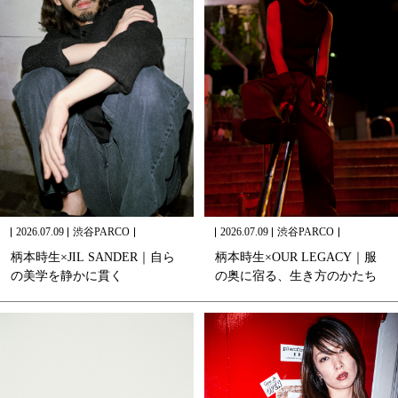
2026.07.09
渋谷PARCO
2026.07.09
渋谷PARCO
柄
本
時
生
×
J
I
L
S
A
N
D
E
R
｜
自
ら
柄
本
時
生
×
O
U
R
L
E
G
A
C
Y
｜
服
の
美
学
を
静
か
に
貫
く
の
奥
に
宿
る
、
生
き
方
の
か
た
ち