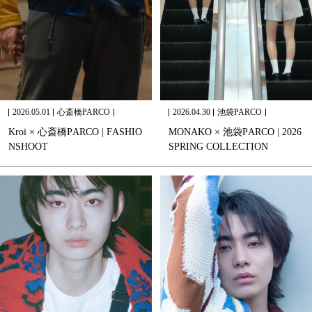
2026.05.01
心斎橋PARCO
2026.04.30
池袋PARCO
K
r
o
i
×
心
斎
橋
P
A
R
C
O
|
F
A
S
H
I
O
M
O
N
A
K
O
×
池
袋
P
A
R
C
O
|
2
0
2
6
N
S
H
O
O
T
S
P
R
I
N
G
C
O
L
L
E
C
T
I
O
N