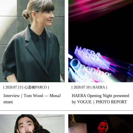
2026.07.13
心斎橋PARCO
2026.07.10
HAERA
I
n
t
e
r
v
i
e
w
｜
T
o
m
W
o
o
d
—
M
o
n
a
J
H
A
E
R
A
O
p
e
n
i
n
g
N
i
g
h
t
p
r
e
s
e
n
t
e
d
e
n
s
e
n
b
y
V
O
G
U
E
｜
P
H
O
T
O
R
E
P
O
R
T