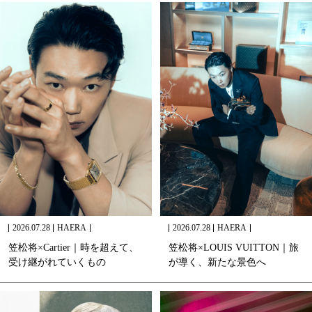
2026.07.28
HAERA
2026.07.28
HAERA
笠
松
将
×
C
a
r
t
i
e
r
｜
時
を
超
え
て
、
笠
松
将
×
L
O
U
I
S
V
U
I
T
T
O
N
｜
旅
受
け
継
が
れ
て
い
く
も
の
が
導
く
、
新
た
な
景
色
へ