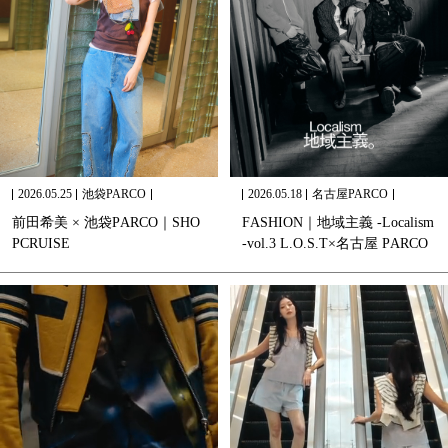
2026.05.25
池袋PARCO
2026.05.18
名古屋PARCO
前
田
希
美
×
池
袋
P
A
R
C
O
｜
S
H
O
F
A
S
H
I
O
N
｜
地
域
主
義
-
L
o
c
a
l
i
s
m
P
C
R
U
I
S
E
-
v
o
l
.
3
L
.
O
.
S
.
T
×
名
古
屋
P
A
R
C
O