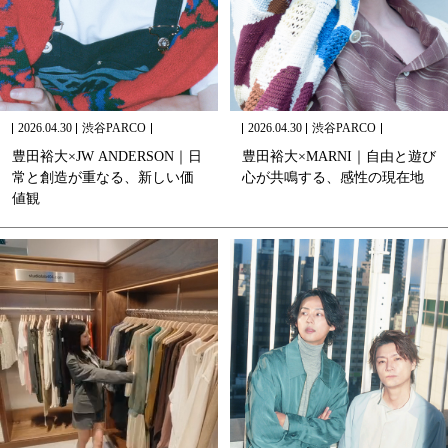
2026.04.30
渋谷PARCO
2026.04.30
渋谷PARCO
豊
田
裕
大
×
J
W
A
N
D
E
R
S
O
N
｜
日
豊
田
裕
大
×
M
A
R
N
I
｜
自
由
と
遊
び
常
と
創
造
が
重
な
る
、
新
し
い
価
心
が
共
鳴
す
る
、
感
性
の
現
在
地
値
観