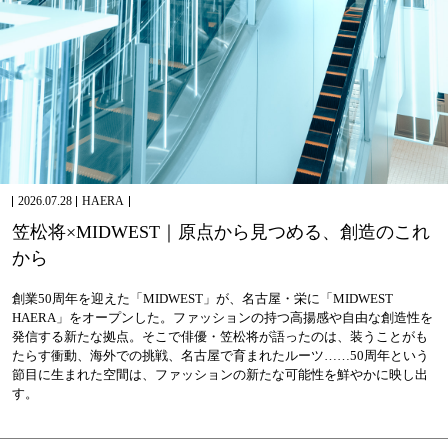
2026.07.28
HAERA
笠
松
将
×
M
I
D
W
E
S
T
｜
原
点
か
ら
見
つ
め
る
、
創
造
の
こ
れ
か
ら
創業50周年を迎えた「MIDWEST」が、名古屋・栄に「MIDWEST
HAERA」をオープンした。ファッションの持つ高揚感や自由な創造性を
発信する新たな拠点。そこで俳優・笠松将が語ったのは、装うことがも
たらす衝動、海外での挑戦、名古屋で育まれたルーツ……50周年という
節目に生まれた空間は、ファッションの新たな可能性を鮮やかに映し出
す。