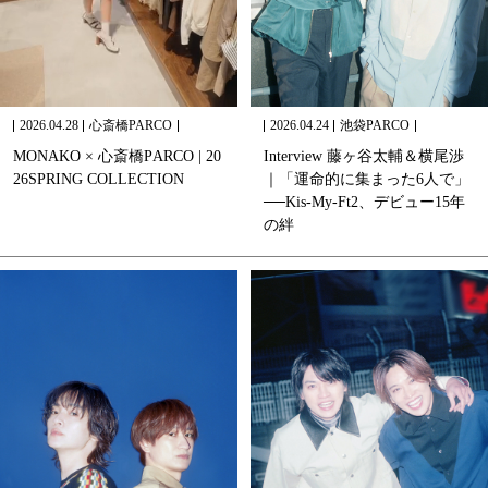
2026.04.28
心斎橋PARCO
2026.04.24
池袋PARCO
M
O
N
A
K
O
×
心
斎
橋
P
A
R
C
O
|
2
0
I
n
t
e
r
v
i
e
w
藤
ヶ
谷
太
輔
＆
横
尾
渉
2
6
S
P
R
I
N
G
C
O
L
L
E
C
T
I
O
N
｜
「
運
命
的
に
集
ま
っ
た
6
人
で
」
─
─
K
i
s
-
M
y
-
F
t
2
、
デ
ビ
ュ
ー
1
5
年
の
絆